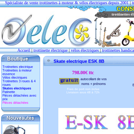
Spécialiste de vente trottinettes à moteur & vélos électriques depuis 2001
|
t
trottinettes é
Accueil
|
trottinette électrique
|
vélos électriques
|
trottinettes handic
Skate electrique ESK 8B
Trotinettes electrique
Trotinettes à moteur
798.00€ ttc
essence
Vélos électriques
autocollant de vos
Trotinettes 3 roues & 4
noms + prénoms
roues
E
Skates electriques
Frais de port non inclus
Patinette
Livraison sous 48 à 72h
Pièces détachées avec
prix
Pièces détachées