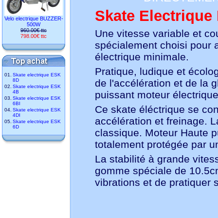
Skate Electrique
Velo electrique BUZZER-
500W
960.00€ ttc
Une vitesse variable et co
798.00€ ttc
spécialement choisi pour a
électrique minimale.
Pratique, ludique et écolo
01.
Skate electrique ESK
8D
de l'accélération et de la g
02.
Skate electrique ESK
4B
puissant moteur électrique
03.
Skate electrique ESK
6BI
Ce skate éléctrique se con
04.
Skate electrique ESK
4DI
accélération et freinage. 
05.
Skate electrique ESK
6D
classique. Moteur Haute pu
totalement protégée par un
La stabilité à grande vites
gomme spéciale de 10.5cm 
vibrations et de pratique