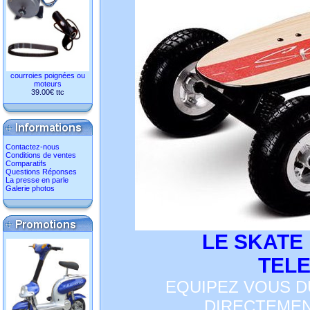
courroies poignées ou
moteurs
39.00€ ttc
Contactez-nous
Conditions de ventes
Comparatifs
Questions Réponses
La presse en parle
Galerie photos
LE SKATE
TEL
EQUIPEZ VOUS D
DIRECTEMEN