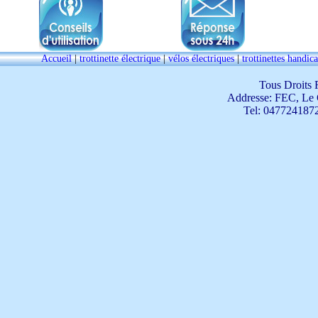
Accueil
|
trottinette électrique
|
vélos électriques
|
trottinettes handic
Tous Droits 
Addresse: FEC, L
Tel: 04772418